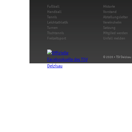
Fußball
Historie
Handball
Vorstand
Tennis
Abteilungsleiter
Leichtathletik
Vereinsheim
Turnen
Satzung
Tischtennis
Mitglied werden
Freizeitsport
Unfall melden
© 2026 • TSV Deizisau 